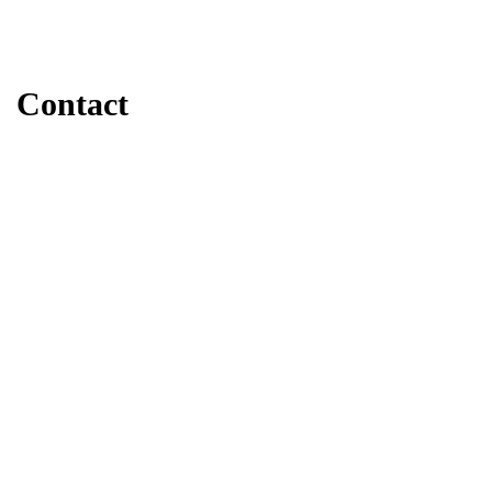
Contact
Staalbouw
Stalen trappen
Landbouw
Projecten
Over Tasche
Werken bij Tasche