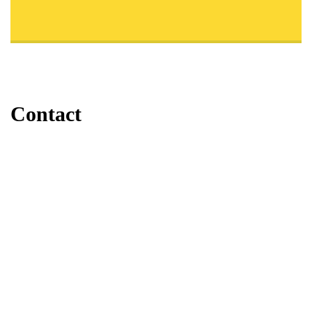
Contact
Staalbouw
Stalen trappen
Landbouw
Projecten