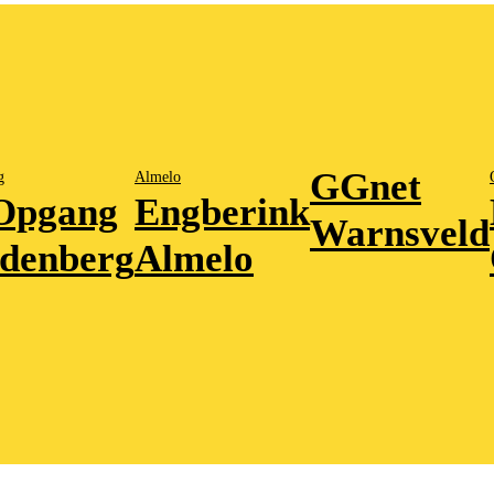
GGnet
g
Almelo
Opgang
Engberink
Warnsveld
denberg
Almelo