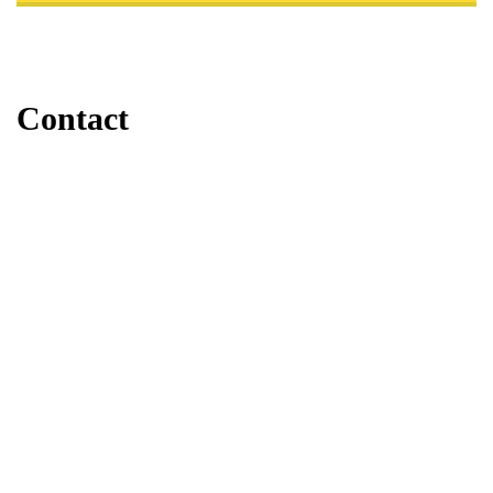
Contact
Staalbouw
Stalen trappen
Landbouw
Projecten
Over Tasche
Werken bij Tasche