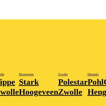
S
lle
Hoogeveen
Zwolle
Hengelo
ippe
Stark
Polestar
Pohl
wolle
Hoogeveen
Zwolle
Heng