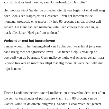
Zo rijd ik door heel Twente, van Bornerbroek tot De Lutte.”
Het mooiste vindt Sander de projecten die hij van begin tot eind zelf mag
doen. Zoals een stalproject in Geesteren: “Van het inmeten tot de
montage, productie en transport. Ik heb 80 procent van dat project zelf
gedaan. De klant had een nieuwbouwstal, een collega meet dan in, ik
maak alles klaar. Heel gaaf om te doen.”
Verbonden met het boerenleven
Sander woont in het buitengebied van Tubbergen, waar hij al jong een
band kreeg met het agrarische leven. “Als tiener hielp ik vaak op de
boerderij van de buurman. Geen melkvee thuis, wel schapen gehad, maar
ik vond trekkers en machines altijd machtig mooi. Ik werk het liefst met
mijn handen.”
Tasche Landbouw bedient vooral melkvee- en vleesveehouders, met af en
toe een varkenshouder of particuliere klant. Zo’n 80 procent van de
klanten komt uit de directe omgeving. Sander is voor velen hét gezicht