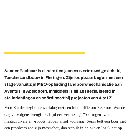
Sander Paalhaar is al ruim tien jaar een vertrouwd gezicht bij
Tasche Landbouw in Fleringen. Zijn loopbaan begon met een
stage vanuit zijn MBO-opleiding landbouwmechanisatie aan
Aventus in Apeldoorn. Inmiddels is hij gespecialiseerd in
stalinrichtingen en coördineert hij projecten van A tot Z.
Voor Sander begint de werkdag met een kop koffie om 7.30 uur. Wat de
dag vervolgens brengt, is altijd een verrassing. “Storingen, van
mestschuivers en -robots
hebben altijd voorrang. Soms belt een boer met
een probleem aan zijn mestrobot, dan stap ik in de bus en los ik dat op.